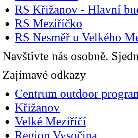
RS Křižanov - Hlavní b
RS Meziříčko
RS Nesměř u Velkého Me
Navštivte nás osobně. Sjedn
Zajímavé odkazy
Centrum outdoor progra
Křižanov
Velké Meziříčí
Region Vysočina