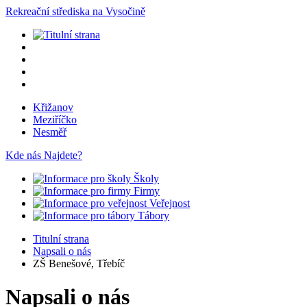
Rekreační střediska na Vysočině
Křižanov
Meziříčko
Nesměř
Kde nás Najdete?
Školy
Firmy
Veřejnost
Tábory
Titulní strana
Napsali o nás
ZŠ Benešové, Třebíč
Napsali o nás