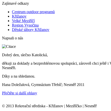
Zajímavé odkazy
Centrum outdoor programů
Křižanov
Velké Meziříčí
Region Vysočina
Dětské tábory Křižanov
Napsali o nás
Dobrý den, slečno Katolická,
děkuji za doklady a bezproblémovou spolupráci, zároveň chci ještě i
Nesměři.
Díky a na shledanou.
Hana Doležalová, Gymnázium Třebíč; Nesměř 2011
Přečtěte si další ohlasy
© 2013 Rekreační střediska - Křižanov | Meziříčko | Nesměř