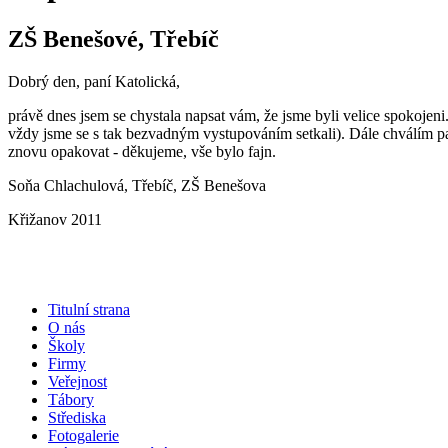
ZŠ Benešové, Třebíč
Dobrý den, paní Katolická,
právě dnes jsem se chystala napsat vám, že jsme byli velice spokojen
vždy jsme se s tak bezvadným vystupováním setkali). Dále chválím pan
znovu opakovat - děkujeme, vše bylo fajn.
Soňa Chlachulová, Třebíč, ZŠ Benešova
Křižanov 2011
Titulní strana
O nás
Školy
Firmy
Veřejnost
Tábory
Střediska
Fotogalerie