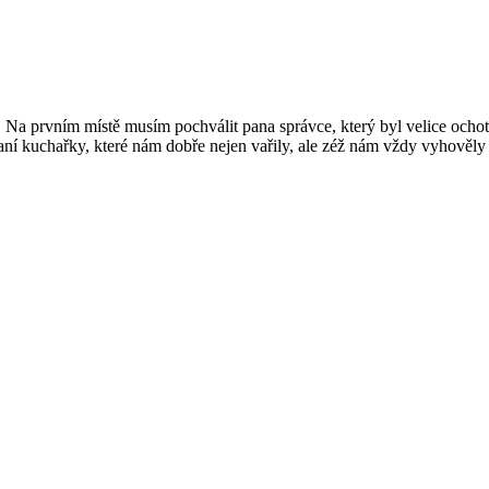
i. Na prvním místě musím pochválit pana správce, který byl velice ochot
í kuchařky, které nám dobře nejen vařily, ale zéž nám vždy vyhověly a 