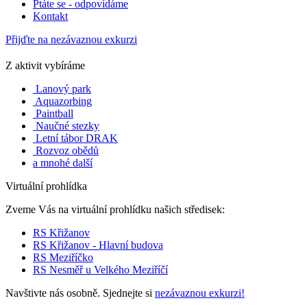
Ptáte se - odpovídáme
Kontakt
Přijďte na nezávaznou exkurzi
Z aktivit vybíráme
Lanový park
Aquazorbing
Paintball
Naučné stezky
Letní tábor DRAK
Rozvoz obědů
a mnohé další
Virtuální prohlídka
Zveme Vás na virtuální prohlídku našich středisek:
RS Křižanov
RS Křižanov - Hlavní budova
RS Meziříčko
RS Nesměř u Velkého Meziříčí
Navštivte nás osobně. Sjednejte si
nezávaznou exkurzi!