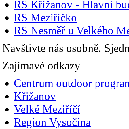
RS Křižanov - Hlavní b
RS Meziříčko
RS Nesměř u Velkého Me
Navštivte nás osobně. Sjedn
Zajímavé odkazy
Centrum outdoor progra
Křižanov
Velké Meziříčí
Region Vysočina