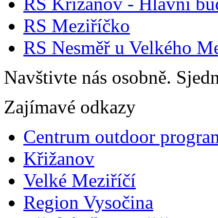
RS Křižanov - Hlavní b
RS Meziříčko
RS Nesměř u Velkého Me
Navštivte nás osobně. Sjedn
Zajímavé odkazy
Centrum outdoor progra
Křižanov
Velké Meziříčí
Region Vysočina