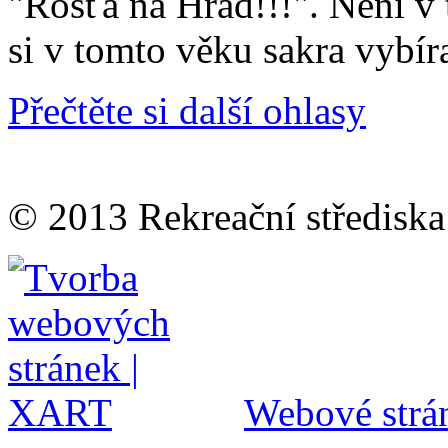
"Rosťa na Hrad!!!". Není v 
si v tomto věku sakra vybír
Přečtěte si další ohlasy
© 2013 Rekreační střediska
Webové strán