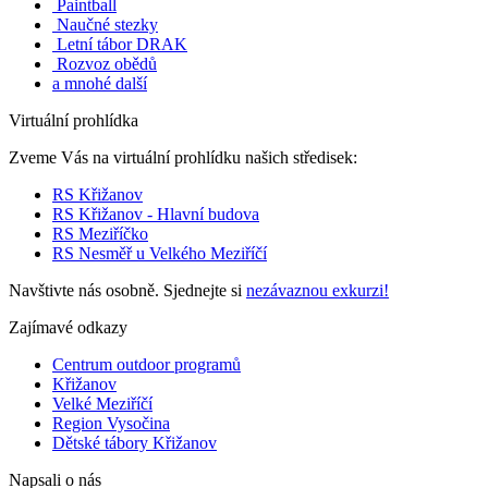
Paintball
Naučné stezky
Letní tábor DRAK
Rozvoz obědů
a mnohé další
Virtuální prohlídka
Zveme Vás na virtuální prohlídku našich středisek:
RS Křižanov
RS Křižanov - Hlavní budova
RS Meziříčko
RS Nesměř u Velkého Meziříčí
Navštivte nás osobně. Sjednejte si
nezávaznou exkurzi!
Zajímavé odkazy
Centrum outdoor programů
Křižanov
Velké Meziříčí
Region Vysočina
Dětské tábory Křižanov
Napsali o nás