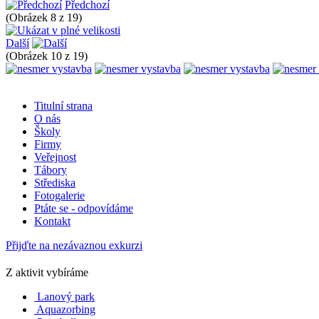
Předchozí
(Obrázek 8 z 19)
Další
(Obrázek 10 z 19)
Titulní strana
O nás
Školy
Firmy
Veřejnost
Tábory
Střediska
Fotogalerie
Ptáte se - odpovídáme
Kontakt
Přijďte na nezávaznou exkurzi
Z aktivit vybíráme
Lanový park
Aquazorbing