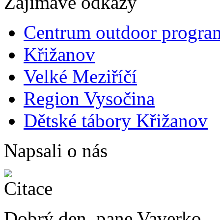
Zajímavé odkazy
Centrum outdoor progra
Křižanov
Velké Meziříčí
Region Vysočina
Dětské tábory Křižanov
Napsali o nás
Dobrý den, pane Vaverko,