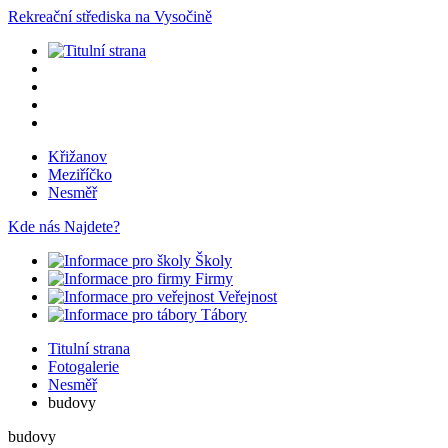
Rekreační střediska na Vysočině
Křižanov
Meziříčko
Nesměř
Kde nás Najdete?
Školy
Firmy
Veřejnost
Tábory
Titulní strana
Fotogalerie
Nesměř
budovy
budovy