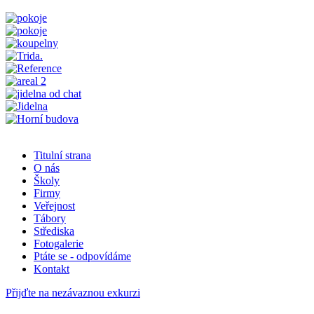
Titulní strana
O nás
Školy
Firmy
Veřejnost
Tábory
Střediska
Fotogalerie
Ptáte se - odpovídáme
Kontakt
Přijďte na nezávaznou exkurzi