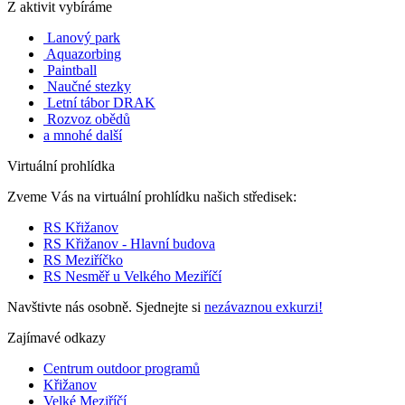
Z aktivit vybíráme
Lanový park
Aquazorbing
Paintball
Naučné stezky
Letní tábor DRAK
Rozvoz obědů
a mnohé další
Virtuální prohlídka
Zveme Vás na virtuální prohlídku našich středisek:
RS Křižanov
RS Křižanov - Hlavní budova
RS Meziříčko
RS Nesměř u Velkého Meziříčí
Navštivte nás osobně. Sjednejte si
nezávaznou exkurzi!
Zajímavé odkazy
Centrum outdoor programů
Křižanov
Velké Meziříčí